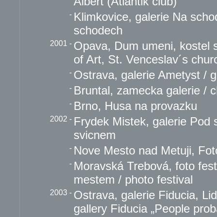
Albert (Atlantik club)
-
Klimkovice, galerie Na scho
schodech
2001
-
Opava, Dum umeni, kostel 
of Art, St. Venceslav´s chur
-
Ostrava, galerie Ametyst / g
-
Bruntal, zamecka galerie / c
-
Brno, Husa na provazku
2002
-
Frydek Mistek, galerie Pod 
svicnem
-
Nove Mesto nad Metuji, Foto 
-
Moravská Trebová, foto festi
mestem / photo festival
2003
-
Ostrava, galerie Fiducia, Li
gallery Fiducia „People prob