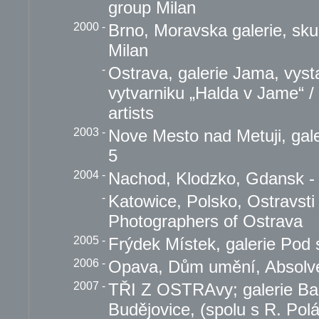
group Milan
2000
-
Brno, Moravska galerie, sku
Milan
-
Ostrava, galerie Jama, vys
vytvarniku „Halda v Jame“ / 
artists
2003
-
Nove Mesto nad Metuji, gale
5
2004
-
Nachod, Klodzko, Gdansk - 
-
Katowice, Polsko, Ostravsti 
Photographers of Ostrava
2005
-
Frýdek Místek, galerie Pod
2006
-
Opava, Dům umění, Absolve
2007
-
TŘI Z OSTRAvy; galerie Baz
Budějovice, (spolu s R. Po