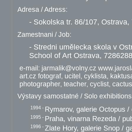
Adresa / Adress:
- Sokolska tr. 86/107, Ostrava,
Zamestnani / Job:
- Stredni umělecka skola v Os
School of Art Ostrava, 728628
e-mail: jarmalik@volny.cz www.jaros
art.cz fotograf, ucitel, cyklista, kaktu
photographer, teacher, cyclist, cactus
Výstavy samostatné / Solo exhibitions
1994
-
Rymarov, galerie Octopus / 
1995
-
Praha, vinarna Rezeda / p
1996
-
Zlate Hory, galerie Snop / g