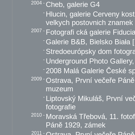
2004
-
Cheb, galerie G4
-
Hlucin, galerie Cerveny kost
velkych postovnich znamek
2007
-
Fotografi cká galerie Fiduci
-
Galerie B&B, Bielsko Biała 
-
Stredoeurópsky dom fotograf
-
Underground Photo Gallery, 
-
2008 Malá Galerie České spo
2009
-
Ostrava, První večeře Páně
muzeum
-
Liptovský Mikuláš, První v
fotografie
2010
-
Moravská Třebová, 11. fotof
Páně 1929, zámek
2011
-
Ostrava, První večeře Pán