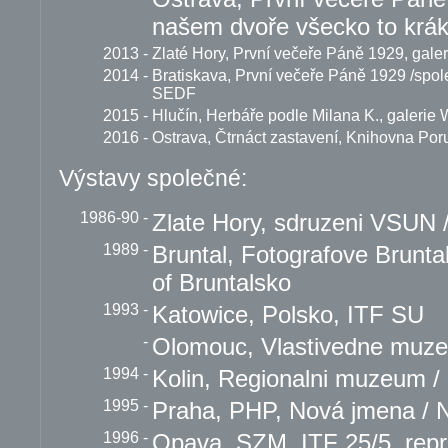
našem dvoře všecko to krák
2013
-
Zlaté Hory, První večeře Páně 1929, gal
2014
-
Bratiskava, První večeře Páně 1929 /spol
SEDF
2015
-
Hlučín, Herbáře podle Milana K., galerie 
2016
-
Ostrava, Čtrnáct zastavení, Knihovna Por
Výstavy společné:
1986-90
-
Zlate Hory, sdruzeni VSUN
1989
-
Bruntal, Fotografove Brunta
of Bruntalsko
1993
-
Katowice, Polsko, ITF SU
-
Olomouc, Vlastivedne muz
1994
-
Kolin, Regionalni muzeum 
1995
-
Praha, PHP, Nová jmena /
1996
-
Opava, SZM, ITF 25/5, repr