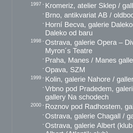
1997
-
Kromeriz, atelier Sklep / gal
-
Brno, antikvariat AB / oldbo
-
Horní Becva, galerie Daleko 
Daleko od baru
1998
-
Ostrava, galerie Opera – Di
Myron´s Teatre
-
Praha, Manes / Manes galle
-
Opava, SZM
1999
-
Kolin, galerie Nahore / gall
-
Vrbno pod Pradedem, galer
gallery Na schodech
2000
-
Roznov pod Radhostem, ga
-
Ostrava, galerie Chagall / g
-
Ostrava, galerie Albert (klub 