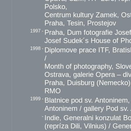
Polsko,
Centrum kultury Zamek, Ost
Praha, Tesin, Prostejov
1997
-
Praha, Dum fotografie Jose
Josef Sudek´s House of Ph
1998
-
Diplomove prace ITF, Bratis
/
Month of photography, Slov
Ostrava, galerie Opera – di
Praha, Duisburg (Nemecko),
RMO
1999
-
Blatnice pod sv. Antoninem, 
Antoninem / gallery Pod sv
-
Indie, Generalni konzulat B
(repríza Dili, Vilnius) / Gen